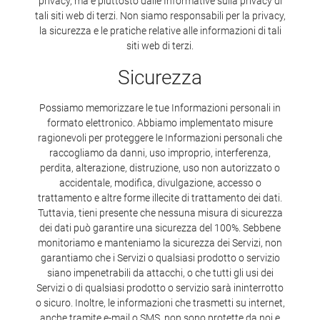
privacy, ma è piuttosto dalle Informative sulla privacy di
tali siti web di terzi. Non siamo responsabili per la privacy,
la sicurezza e le pratiche relative alle informazioni di tali
siti web di terzi.
Sicurezza
Possiamo memorizzare le tue Informazioni personali in
formato elettronico. Abbiamo implementato misure
ragionevoli per proteggere le Informazioni personali che
raccogliamo da danni, uso improprio, interferenza,
perdita, alterazione, distruzione, uso non autorizzato o
accidentale, modifica, divulgazione, accesso o
trattamento e altre forme illecite di trattamento dei dati.
Tuttavia, tieni presente che nessuna misura di sicurezza
dei dati può garantire una sicurezza del 100%. Sebbene
monitoriamo e manteniamo la sicurezza dei Servizi, non
garantiamo che i Servizi o qualsiasi prodotto o servizio
siano impenetrabili da attacchi, o che tutti gli usi dei
Servizi o di qualsiasi prodotto o servizio sarà ininterrotto
o sicuro. Inoltre, le informazioni che trasmetti su internet,
anche tramite e-mail o SMS, non sono protette da noi e