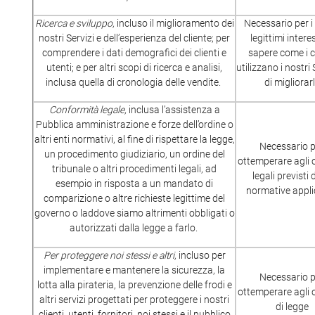
Ricerca e sviluppo,
incluso il miglioramento dei
Necessario per i
nostri Servizi e dell’esperienza del cliente; per
legittimi interes
comprendere i dati demografici dei clienti e
sapere come i cl
utenti; e per altri scopi di ricerca e analisi,
utilizzano i nostri 
inclusa quella di cronologia delle vendite.
di migliorarl
Conformità legale,
inclusa l’assistenza a
Pubblica amministrazione e forze dell’ordine o
altri enti normativi, al fine di rispettare la legge,
Necessario 
un procedimento giudiziario, un ordine del
ottemperare agli 
tribunale o altri procedimenti legali, ad
legali previsti 
esempio in risposta a un mandato di
normative applic
comparizione o altre richieste legittime del
governo o laddove siamo altrimenti obbligati o
autorizzati dalla legge a farlo.
Per proteggere noi stessi e altri,
incluso per
implementare e mantenere la sicurezza, la
Necessario 
lotta alla pirateria, la prevenzione delle frodi e
ottemperare agli 
altri servizi progettati per proteggere i nostri
di legge
clienti, utenti, fornitori, noi stessi e il pubblico