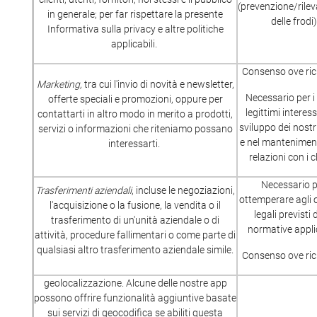
(prevenzione/ril
in generale; per far rispettare la presente
delle frodi)
Informativa sulla privacy e altre politiche
applicabili.
Consenso ove ric
Marketing,
tra cui l'invio di novità e newsletter,
Necessario per i
offerte speciali e promozioni, oppure per
legittimi interess
contattarti in altro modo in merito a prodotti,
sviluppo dei nostri
servizi o informazioni che riteniamo possano
e nel manteniment
interessarti.
relazioni con i cl
Necessario 
Trasferimenti aziendali
, incluse le negoziazioni,
ottemperare agli 
l'acquisizione o la fusione, la vendita o il
legali previsti 
trasferimento di un'unità aziendale o di
normative applic
attività, procedure fallimentari o come parte di
qualsiasi altro trasferimento aziendale simile.
Consenso ove ric
geolocalizzazione. Alcune delle nostre app
possono offrire funzionalità aggiuntive basate
sui servizi di geocodifica se abiliti questa