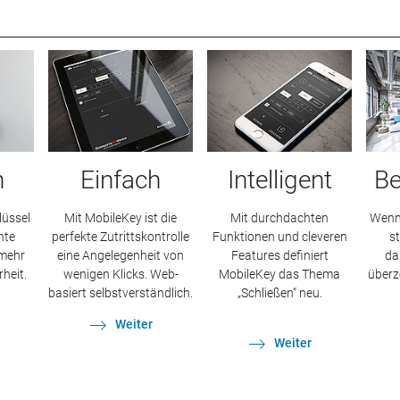
h
Einfach
Intelligent
Be
lüssel
Mit MobileKey ist die
Mit durchdachten
Wenn 
nte
perfekte Zutrittskontrolle
Funktionen und cleveren
s
 mehr
eine Angelegenheit von
Features definiert
da
heit.
wenigen Klicks. Web-
MobileKey das Thema
überz
basiert selbstverständlich.
„Schließen“ neu.
Weiter
Weiter